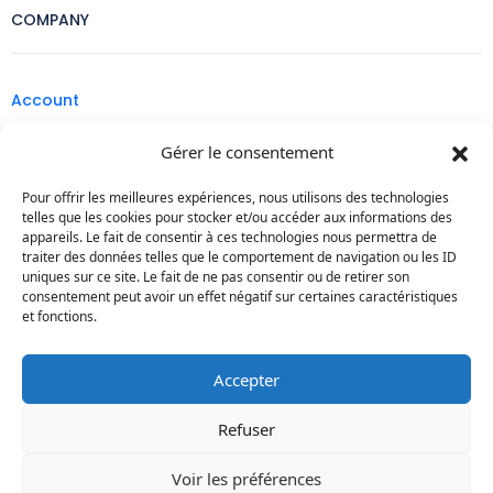
COMPANY
Account
Legal
Gérer le consentement
Contact
Pour offrir les meilleures expériences, nous utilisons des technologies
telles que les cookies pour stocker et/ou accéder aux informations des
Affiliate Program
appareils. Le fait de consentir à ces technologies nous permettra de
traiter des données telles que le comportement de navigation ou les ID
Privacy Policy
uniques sur ce site. Le fait de ne pas consentir ou de retirer son
consentement peut avoir un effet négatif sur certaines caractéristiques
et fonctions.
SETTINGS
Accepter
Currencies
Refuser
Contacter nous
Voir les préférences